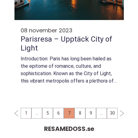
08 november 2023
Parisresa – Upptäck City of
Light
Introduction: Paris has long been hailed as
the epitome of romance, culture, and
sophistication. Known as the City of Light,
this vibrant metropolis offers a plethora of
experiences that cater to all types of
travelers. Whether you’re a history...
1
…
5
6
7
8
9
…
30
RESAMEDOSS.
se