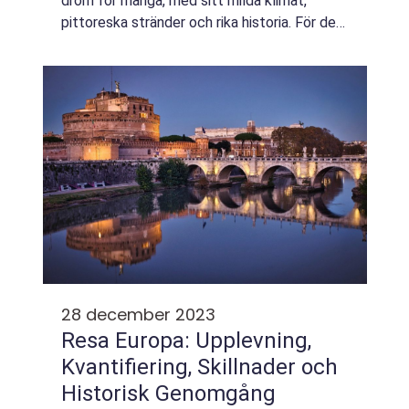
dröm för många, med sitt milda klimat,
pittoreska stränder och rika historia. För den
som vill ha en bekymmersfri och
avkopplande semester har ”...
28 december 2023
Resa Europa: Upplevning,
Kvantifiering, Skillnader och
Historisk Genomgång