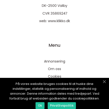
web:
www.klikko.dk
Menu
Annonsering
Om oss
Cookies
På vores website bruges cookies til at huske dine
Kontakta oss
indstillinger, statistik og personalisering af indhold og
Sitemap
annoncer. Denne information deles med tredjepart. Ved
fortsat brug af websiden godkender du cookiepolitikken.
Ok
Privatlivspolitik