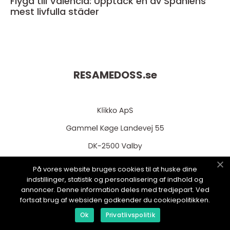
Flyga till Valencia: Upptäck en av Spaniens
mest livfulla städer
RESAMEDOSS.
se
På vores website bruges cookies til at huske dine
web:
www.klikko.dk
indstillinger, statistik og personalisering af indhold og
annoncer. Denne information deles med tredjepart. Ved
fortsat brug af websiden godkender du cookiepolitikken.
Ok
Privatlivspolitik
Menu