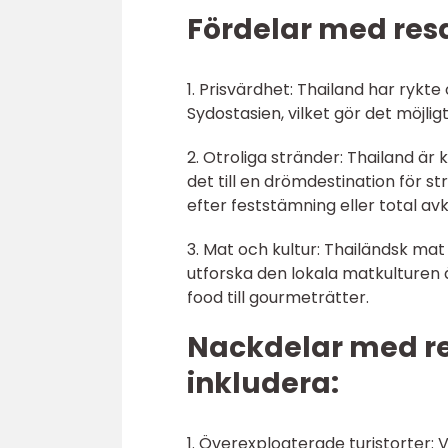
Fördelar med resa 
1. Prisvärdhet: Thailand har rykt
Sydostasien, vilket gör det möjli
2. Otroliga stränder: Thailand är 
det till en drömdestination för st
efter feststämning eller total av
3. Mat och kultur: Thailändsk mat
utforska den lokala matkulturen ä
food till gourmeträtter.
Nackdelar med res
inkludera:
1. Överexploaterade turistorter: V