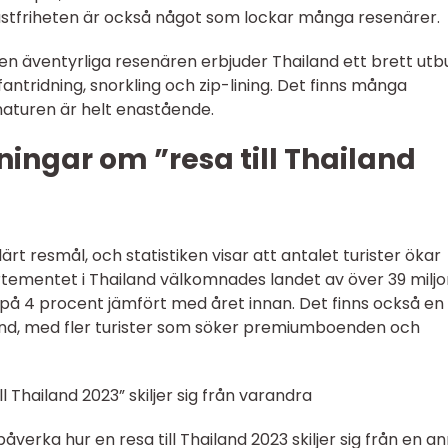
ästfriheten är också något som lockar många resenärer.
den äventyrliga resenären erbjuder Thailand ett brett utb
efantridning, snorkling och zip-lining. Det finns många
naturen är helt enastående.
ingar om ”resa till Thailand
ärt resmål, och statistiken visar att antalet turister ökar
partementet i Thailand välkomnades landet av över 39 milj
på 4 procent jämfört med året innan. Det finns också en
iland, med fler turister som söker premiumboenden och
ll Thailand 2023” skiljer sig från varandra
åverka hur en resa till Thailand 2023 skiljer sig från en a