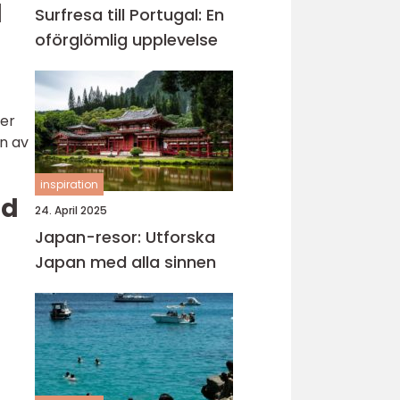
l
Surfresa till Portugal: En
oförglömlig upplevelse
ter
en av
inspiration
nd
24. April 2025
Japan-resor: Utforska
Japan med alla sinnen