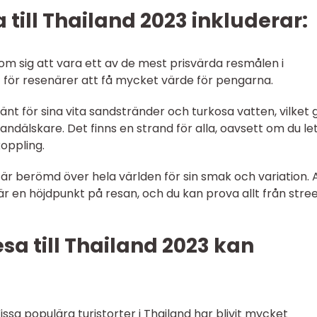
till Thailand 2023 inkluderar:
e om sig att vara ett av de mest prisvärda resmålen i
gt för resenärer att få mycket värde för pengarna.
känt för sina vita sandstränder och turkosa vatten, vilket 
randälskare. Det finns en strand för alla, oavsett om du le
koppling.
 är berömd över hela världen för sin smak och variation. 
r en höjdpunkt på resan, och du kan prova allt från stre
a till Thailand 2023 kan
issa populära turistorter i Thailand har blivit mycket