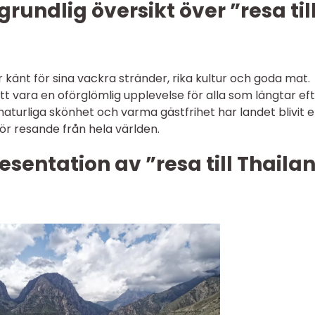
rundlig översikt över ”resa til
r känt för sina vackra stränder, rika kultur och goda mat.
att vara en oförglömlig upplevelse för alla som längtar ef
aturliga skönhet och varma gästfrihet har landet blivit 
ör resande från hela världen.
sentation av ”resa till Thaila