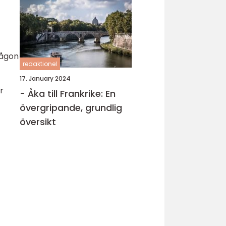
någon
redaktionel
17. January 2024
r
- Åka till Frankrike: En
övergripande, grundlig
översikt