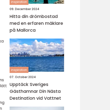
inspiration
09. December 2024
Hitta din drömbostad
med en erfaren mäklare
på Mallorca
ka
inspiration
07. October 2024
ens
Upptäck Sveriges
lätt
Gästhamnar Din Nästa
Destination vid Vattnet
ang
n