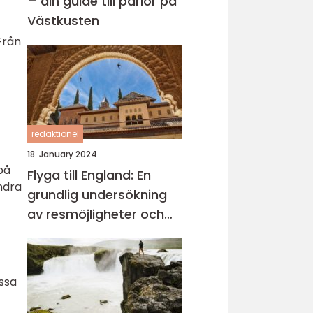
– din guide till pärlor på
Västkusten
Från
redaktionel
18. January 2024
på
Flyga till England: En
ndra
grundlig undersökning
av resmöjligheter och
val
essa