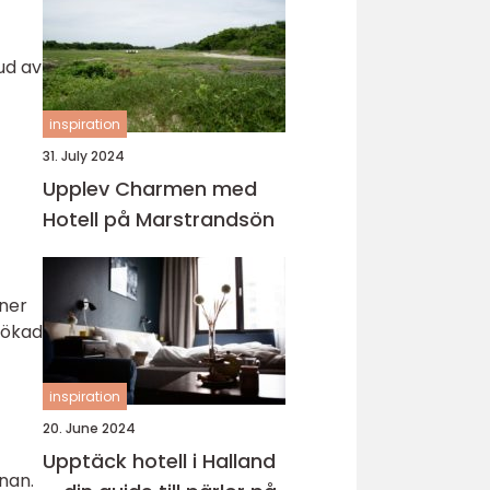
ud av
inspiration
31. July 2024
Upplev Charmen med
Hotell på Marstrandsön
oner
 ökad
inspiration
20. June 2024
Upptäck hotell i Halland
nnan.