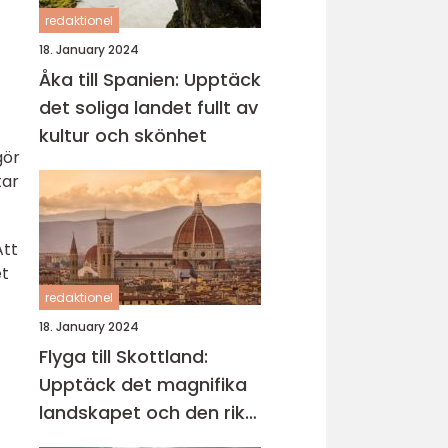
redaktionel
18. January 2024
Åka till Spanien: Upptäck
det soliga landet fullt av
kultur och skönhet
gör
tar
Att
et
redaktionel
18. January 2024
Flyga till Skottland:
Upptäck det magnifika
landskapet och den rika
kulturen