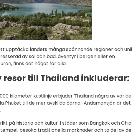
r att upptäcka landets många spännande regioner och uni
resserad av sol och bad, äventyr i bergen eller en
uren, finns det något för alla.
resor till Thailand inkluderar:
000 kilometer kustlinje erbjuder Thailand några av värld
 Phuket till de mer avskilda öarna i Andamansjön är det 
.
är rikt på historia och kultur. I städer som Bangkok och Chi
 tempel, besöka traditionella marknader och ta del av de