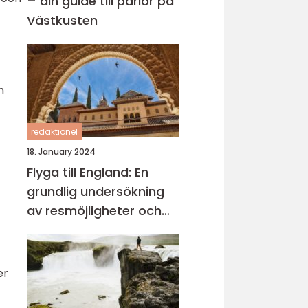
– din guide till pärlor på
Västkusten
h
redaktionel
18. January 2024
Flyga till England: En
grundlig undersökning
av resmöjligheter och
val
er