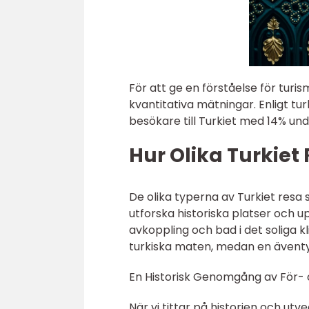
För att ge en förståelse för turis
kvantitativa mätningar. Enligt tur
besökare till Turkiet med 14% und
Hur Olika Turkiet 
De olika typerna av Turkiet resa sk
utforska historiska platser och 
avkoppling och bad i det soliga k
turkiska maten, medan en äventyr
En Historisk Genomgång av För- 
När vi tittar på historien och utv