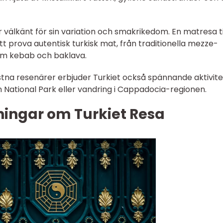
r välkänt för sin variation och smakrikedom. En matresa ti
tt prova autentisk turkisk mat, från traditionella mezze-
r som kebab och baklava.
stna resenärer erbjuder Turkiet också spännande aktivite
 National Park eller vandring i Cappadocia-regionen.
ningar om Turkiet Resa