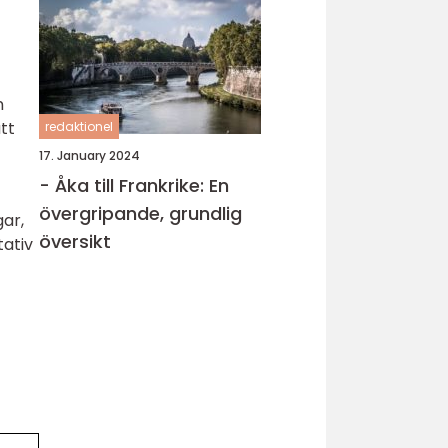
n
tt
redaktionel
17. January 2024
- Åka till Frankrike: En
övergripande, grundlig
gar,
översikt
tativ