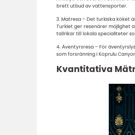
brett utbud av vattensporter.
3. Matresa – Det turkiska köket ä
Turkiet ger resenärer möjlighet a
tallrikar till lokala specialitete
4. Äventyrsresa – För äventyrsly
som forsränning i Koprulu Canyon
Kvantitativa Mät