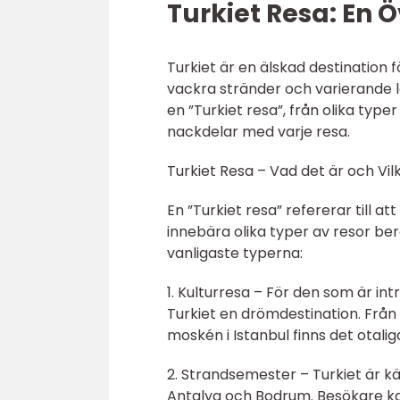
Turkiet Resa: En Ö
Turkiet är en älskad destination f
vackra stränder och varierande l
en ”Turkiet resa”, från olika type
nackdelar med varje resa.
Turkiet Resa – Vad det är och Vi
En ”Turkiet resa” refererar till a
innebära olika typer av resor be
vanligaste typerna:
1. Kulturresa – För den som är int
Turkiet en drömdestination. Från
moskén i Istanbul finns det otali
2. Strandsemester – Turkiet är kä
Antalya och Bodrum. Besökare kan