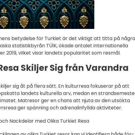
mens betydelse för Turkiet är det viktigt att titta på någr
kiska statistikbyrån TÜİK, ökade antalet internationella
er 2019, vilket visar landets popularitet som resmål.
Resa Skiljer Sig från Varandra
iljer sig åt på flera sätt. En kulturresa fokuserar på att
uppskatta landets kulturella arv, medan en strandsemeste
limatet. Matresor ger en chans att njuta av den utsökta
sresa ger spänning och adrenalinfyllda aktiviteter.
och Nackdelar med Olika Turkiet Resa
ecklingen av olika Turkiet resor kan vi identifiera både för