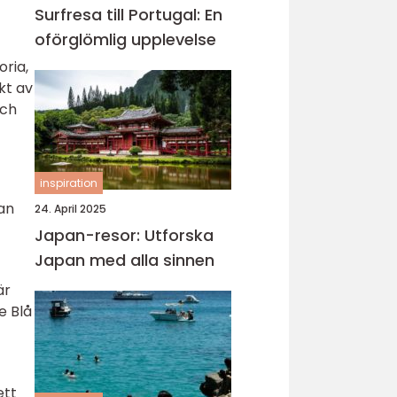
Surfresa till Portugal: En
oförglömlig upplevelse
oria,
kt av
och
inspiration
kan
24. April 2025
Japan-resor: Utforska
Japan med alla sinnen
är
e Blå
ett