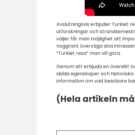
Avslutningsvis erbjuder Turkiet r
utforskningar och strandsemestra
väljer får man möjlighet att impon
noggrant överväga sina intresse
”Turkiet resa” man vill göra.
Genom att erbjuda en översikt öve
skilda egenskaper och historiska
information om vad besökare kan f
(Hela artikeln må