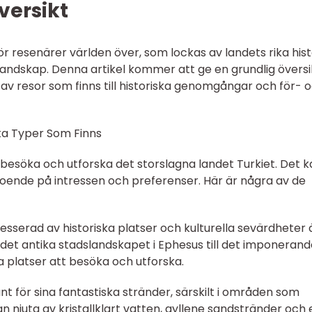
versikt
ör resenärer världen över, som lockas av landets rika hist
andskap. Denna artikel kommer att ge en grundlig översi
r av resor som finns till historiska genomgångar och för- 
lka Typer Som Finns
tt besöka och utforska det storslagna landet Turkiet. Det 
roende på intressen och preferenser. Här är några av de
resserad av historiska platser och kulturella sevärdheter 
 det antika stadslandskapet i Ephesus till det imponerand
ga platser att besöka och utforska.
nt för sina fantastiska stränder, särskilt i områden som
 njuta av kristallklart vatten, gyllene sandstränder och 